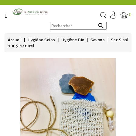
CATÉGORIE
0
PROMOS

Accueil
Hygiène Soins
Hygiène Bio
Savons
Sac Sisal
ÉPICERIE
100% Naturel
THÉ,
CAFÉ
&
BOISSON
HYGIÈNE
SOINS
SANTÉ
BIEN-
ÊTRE