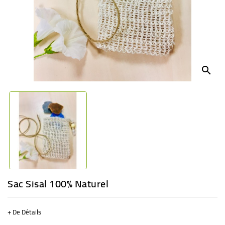
BÉBÉ
CULTUREL
search
Sac Sisal 100% Naturel
+ De Détails