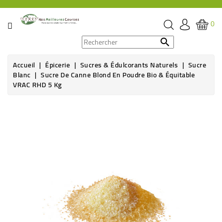
CATÉGORIE
0
PROMOS

Accueil
Épicerie
Sucres & Édulcorants Naturels
Sucre
ÉPICERIE
Blanc
Sucre De Canne Blond En Poudre Bio & Équitable
VRAC RHD 5 Kg
THÉ,
CAFÉ
Rupture de stock
&
BOISSON
HYGIÈNE
SOINS
SANTÉ
BIEN-
ÊTRE