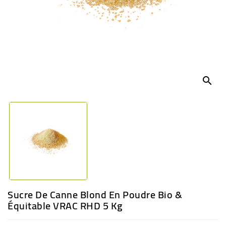
BÉBÉ
CULTUREL
search
Sucre De Canne Blond En Poudre Bio &
Équitable VRAC RHD 5 Kg