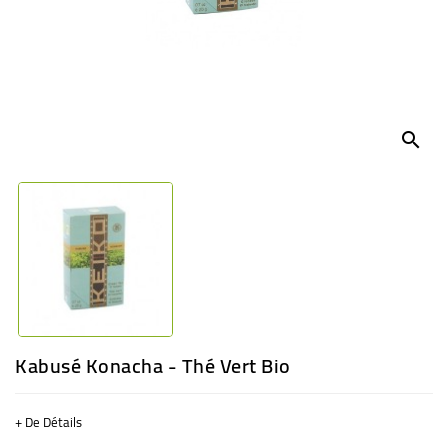
BÉBÉ
CULTUREL
search
Kabusé Konacha - Thé Vert Bio
+ De Détails