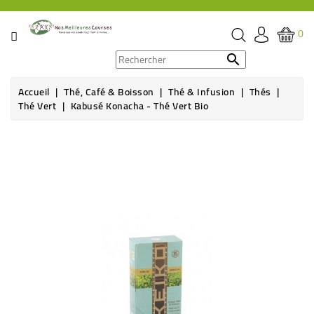
CATÉGORIE
0
PROMOS

Accueil
Thé, Café & Boisson
Thé & Infusion
Thés
ÉPICERIE
Thé Vert
Kabusé Konacha - Thé Vert Bio
THÉ,
Rupture de stock
CAFÉ
&
BOISSON
HYGIÈNE
SOINS
SANTÉ
BIEN-
ÊTRE