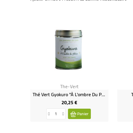
The-Vert
Thé Vert Gyokuro "À L'ombre Du Phénix" - The Vert - Les Précieux Grand Thé Bio
20,25 €
Prix
Panier