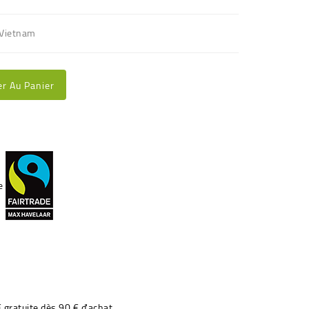
: Vietnam
er Au Panier
€ gratuite dès 90 € d'achat