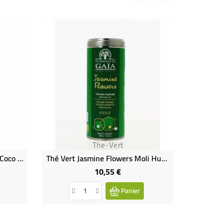
Rupture de
The-Vert
Boisson Instantanée Matcha Coco Bio
Thé Vert Jasmine Flowers Moli Hua Cha Bio
10,55 €
Prix
Panier