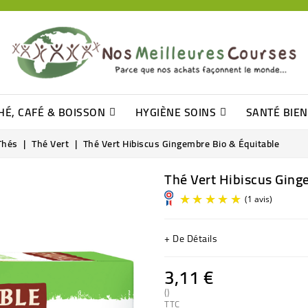
HÉ, CAFÉ & BOISSON
HYGIÈNE SOINS
SANTÉ BIE
Pâtisseries, Moelleux Et Cakes
Sucres En Morceaux, Bûchettes
Barre De Céréales, Pâte D\'amande
Tomates (purée, Coulis, Concentré....)
Levure De Bière Et Germe De Blé
Cotons
Tampo
Shampooin
Thés
Thé Vert
Thé Vert Hibiscus Gingembre Bio & Équitable
Thé Vert Hibiscus Ging
+ De Détails
3,11 €
()
TTC