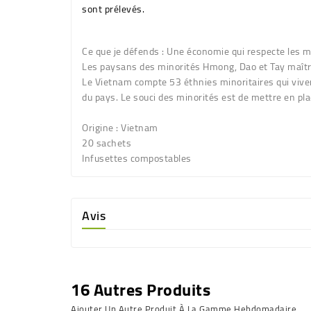
sont prélevés.
Ce que je défends :
Une économie qui respecte les m
Les paysans des minorités Hmong, Dao et Tay maîtris
Le Vietnam compte 53 éthnies minoritaires qui viven
du pays. Le souci des minorités est de mettre en pla
Origine :
Vietnam
20 sachets
Infusettes compostables
Avis
16 Autres Produits
Ajouter Un Autre Produit À La Gamme Hebdomadaire