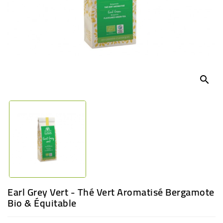
BÉBÉ
CULTUREL
search
Earl Grey Vert - Thé Vert Aromatisé Bergamote
Bio & Équitable