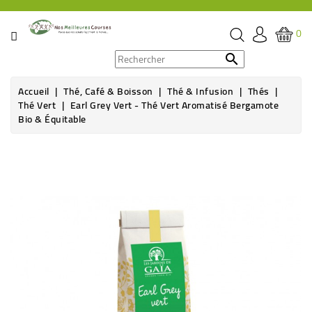
CATÉGORIE
0
PROMOS

Accueil
Thé, Café & Boisson
Thé & Infusion
Thés
ÉPICERIE
Thé Vert
Earl Grey Vert - Thé Vert Aromatisé Bergamote
Bio & Équitable
THÉ,
CAFÉ
&
BOISSON
HYGIÈNE
SOINS
SANTÉ
BIEN-
ÊTRE