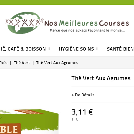
HÉ, CAFÉ & BOISSON
HYGIÈNE SOINS
SANTÉ BIE
Pâtisseries, Moelleux Et Cakes
Sucres En Morceaux, Bûchettes
Barre De Céréales, Pâte D\'amande
Tomates (purée, Coulis, Concentré....)
Levure De Bière Et Germe De Blé
Cotons
Tampo
Shampooin
Thés
Thé Vert
Thé Vert Aux Agrumes
Thé Vert Aux Agrumes
+ De Détails
3,11 €
TTC