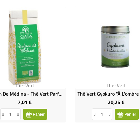
The-Vert
The-Vert
Parfum De Médina - Thé Vert Parfumé Menthe Douce Bio & Équitable
7,01 €
20,25 €
Prix
Prix
Panier
Panier