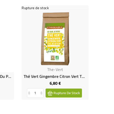
Rupture de stock
Rupture de
The-Vert
Thé Vert Gyokuro "À L'ombre Du Phénix" - The Vert - Les Précieux Grand Thé Bio
Thé Vert Gingembre Citron Vert Thé De Ceylan Bio Et Équitable
6,80 €
Prix
Rupture De Stock