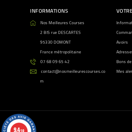
INFORMATIONS
VOTR
Nos Meilleures Courses
Informa
2 BIS rue DESCARTES
Comman
95330 DOMONT
Avoirs
France métropolitaine
Adresse
07 68 09 65 42
Bons de
contact@nosmeilleurescourses.co
Mes ale
m
9.4
/10