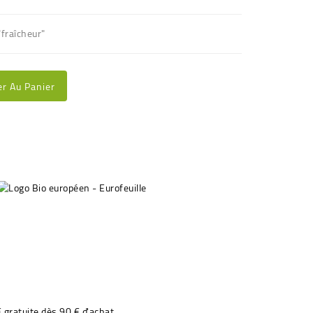
"fraîcheur"
er Au Panier
€ gratuite dès 90 € d'achat