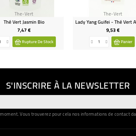
The-Vert
The-Vert
Thé Vert Jasmin Bio
7,47 €
9,53 €
Prix
Prix
Rupture De Stock
Panier
S'INSCRIRE À LA NEWSLETTER
moment. Vous trouverez pour cela nos informations de contact dans 