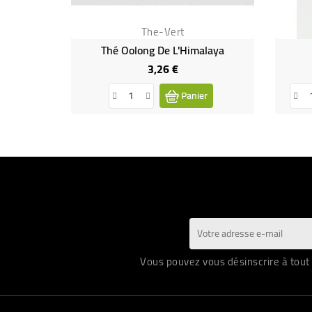
The-Vert
Thé Oolong De L'Himalaya
3,26 €
Prix
Panier
Vous pouvez vous désinscrire à tout 