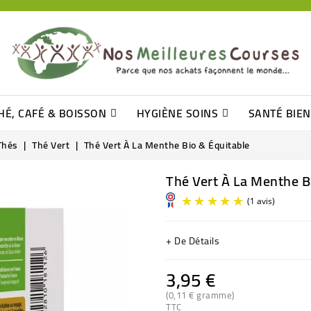
HÉ, CAFÉ & BOISSON
HYGIÈNE SOINS
SANTÉ BIE
Pâtisseries, Moelleux Et Cakes
Sucres En Morceaux, Bûchettes
Barre De Céréales, Pâte D\'amande
Tomates (purée, Coulis, Concentré....)
Levure De Bière Et Germe De Blé
Cotons
Tampo
Shampooin
Thés
Thé Vert
Thé Vert À La Menthe Bio & Équitable
Thé Vert À La Menthe B
+ De Détails
3,95 €
(0,11 € gramme)
TTC