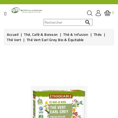
CATÉGORIE
0
PROMOS

Accueil
Thé, Café & Boisson
Thé & Infusion
Thés
ÉPICERIE
Thé Vert
Thé Vert Earl Grey Bio & Équitable
THÉ,
Rupture de stock
CAFÉ
&
BOISSON
HYGIÈNE
SOINS
SANTÉ
BIEN-
ÊTRE