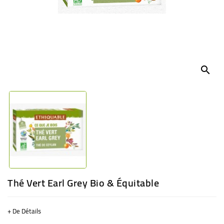
BÉBÉ
CULTUREL
search
Thé Vert Earl Grey Bio & Équitable
+ De Détails