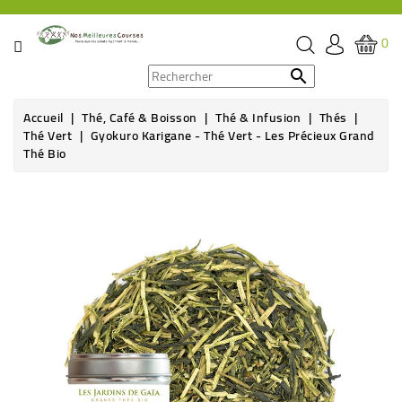
CATÉGORIE
0
PROMOS

Accueil
Thé, Café & Boisson
Thé & Infusion
Thés
ÉPICERIE
Thé Vert
Gyokuro Karigane - Thé Vert - Les Précieux Grand
Thé Bio
THÉ,
CAFÉ
&
BOISSON
HYGIÈNE
SOINS
SANTÉ
BIEN-
ÊTRE