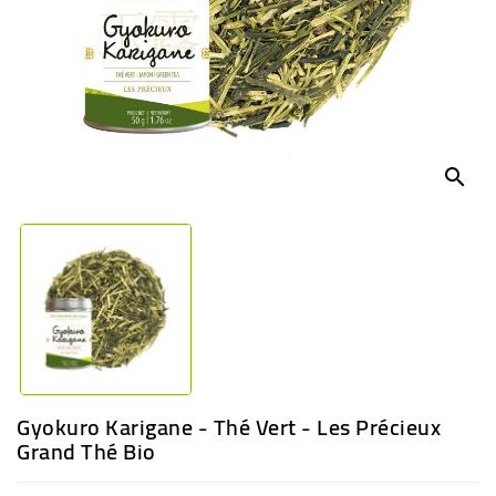
BÉBÉ
CULTUREL
search
Gyokuro Karigane - Thé Vert - Les Précieux
Grand Thé Bio