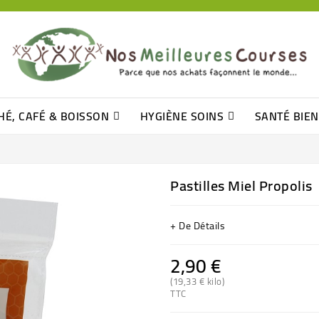
HÉ, CAFÉ & BOISSON
HYGIÈNE SOINS
SANTÉ BIE
Pâtisseries, Moelleux Et Cakes
Sucres En Morceaux, Bûchettes
Barre De Céréales, Pâte D\'amande
Tomates (purée, Coulis, Concentré....)
Levure De Bière Et Germe De Blé
Cotons
Tampo
Shampooin
Pastilles Miel Propolis
+ De Détails
2,90 €
(19,33 € kilo)
TTC