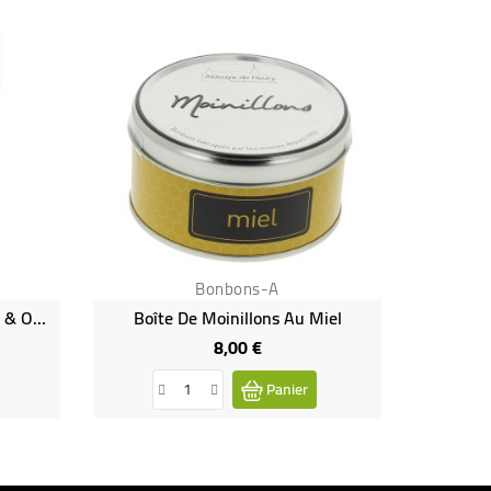
Rupture de
Bonbons-A
Bonbons Fructi-Canne Citron & Orange
Boîte De Moinillons Au Miel
8,00 €
Prix
Panier