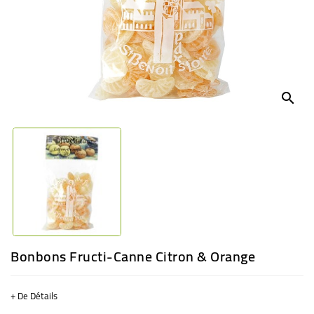
BÉBÉ
CULTUREL
search
Bonbons Fructi-Canne Citron & Orange
+ De Détails