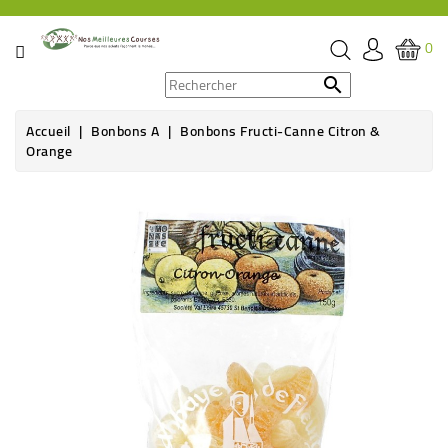
CATÉGORIE
0
PROMOS

Accueil
Bonbons A
Bonbons Fructi-Canne Citron &
ÉPICERIE
Orange
THÉ,
CAFÉ
&
BOISSON
HYGIÈNE
SOINS
SANTÉ
BIEN-
ÊTRE