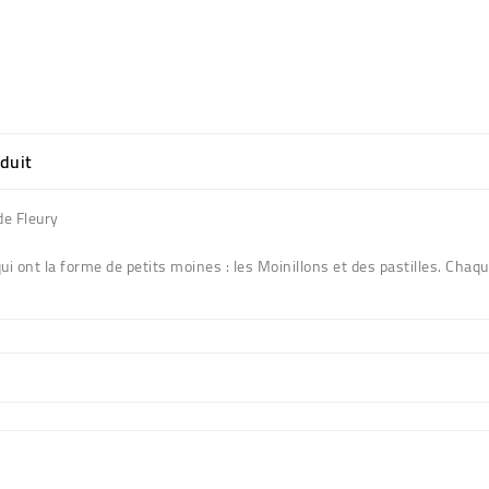
oduit
de Fleury
i ont la forme de petits moines : les
Moinillons
et des pastilles. Chaq