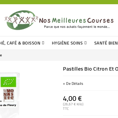
HÉ, CAFÉ & BOISSON
HYGIÈNE SOINS
SANTÉ BIE
Pâtisseries, Moelleux Et Cakes
Sucres En Morceaux, Bûchettes
Barre De Céréales, Pâte D\'amande
Tomates (purée, Coulis, Concentré....)
Levure De Bière Et Germe De Blé
Cotons
Tampo
Shampooin
ge
Pastilles Bio Citron Et
+ De Détails
4,00 €
(26,67 € Kilo)
TTC