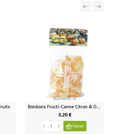
Rupture de
Bonbons-A
ruits
Bonbons Fructi-Canne Citron & Orange
Bonbo
3,20 €
Prix
Panier