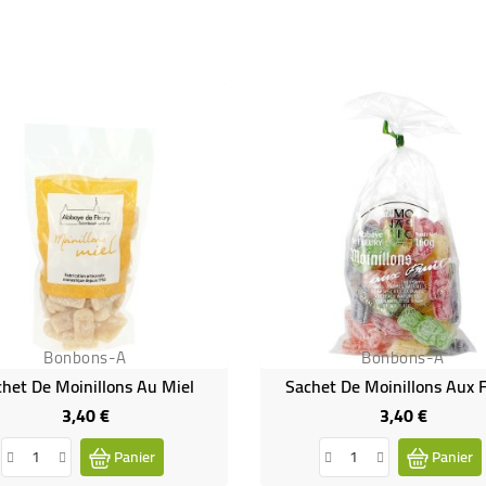
Bonbons-A
Bonbons-A
het De Moinillons Au Miel
Sachet De Moinillons Aux F
3,40 €
3,40 €
Prix
Prix
Panier
Panier