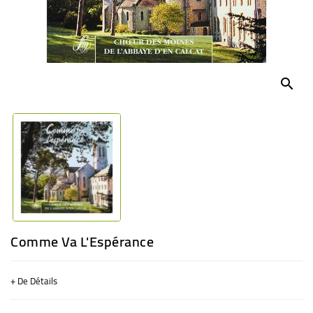
BÉBÉ
CULTUREL
search
Comme Va L'Espérance
+ De Détails