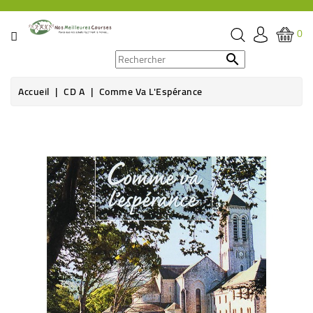
CATÉGORIE
0
PROMOS

Accueil
CD A
Comme Va L'Espérance
ÉPICERIE
Rupture de stock
THÉ,
CAFÉ
&
BOISSON
HYGIÈNE
SOINS
SANTÉ
BIEN-
ÊTRE