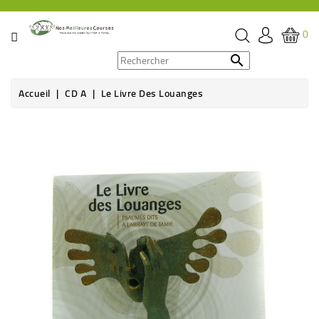
CATÉGORIE
0
PROMOS

Accueil
CD A
Le Livre Des Louanges
ÉPICERIE
THÉ,
CAFÉ
&
BOISSON
HYGIÈNE
SOINS
SANTÉ
BIEN-
ÊTRE