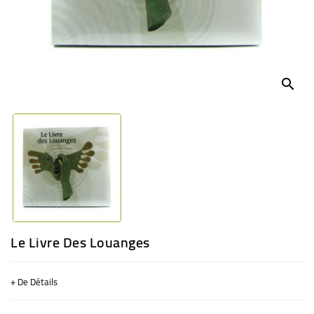
BÉBÉ
CULTUREL
search
Le Livre Des Louanges
+ De Détails