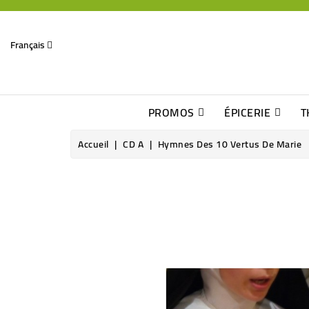
Français
PROMOS
ÉPICERIE
T
Dates Dépassées, Jusqu\'à -70% De Réduction
Découverte De Beaux Produits Au Détour D\'une Bonne Affaire
Sucres & Édulcorants Naturels
Chocolats, Barres & Confiserie
Accueil
CD A
Hymnes Des 10 Vertus De Marie