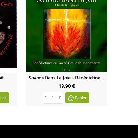
Cd-A
it
Soyons Dans La Joie - Bénédictines Du Sacré Cœur De Montmartre
Que Mon
13,90 €
Prix
tock
Panier