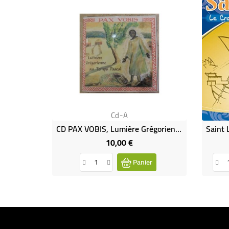
Cd-A
CD PAX VOBIS, Lumière Grégorienne - Liturgie Au Temps Pascal - (JO-Pv)
10,00 €
Prix
Panier