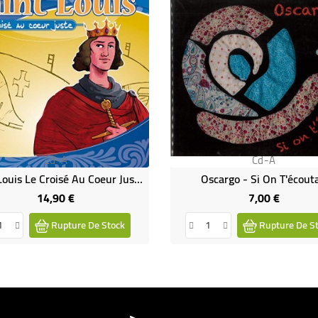
Cd-A
Cd-A
Saint Louis Le Croisé Au Coeur Juste
Oscargo - Si On T'écouta
14,90 €
7,00 €
Prix
Prix
Rupture De Stock
Rupture De S