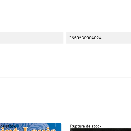
3560530004024
 de stock
Rupture de stock