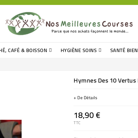
HÉ, CAFÉ & BOISSON
HYGIÈNE SOINS
SANTÉ BIE
Pâtisseries, Moelleux Et Cakes
Sucres En Morceaux, Bûchettes
Barre De Céréales, Pâte D\'amande
Tomates (purée, Coulis, Concentré....)
Levure De Bière Et Germe De Blé
Cotons
Tampo
Shampooin
Hymnes Des 10 Vertus 
+ De Détails
18,90 €
TTC