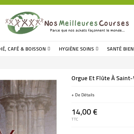
HÉ, CAFÉ & BOISSON
HYGIÈNE SOINS
SANTÉ BIE
Pâtisseries, Moelleux Et Cakes
Sucres En Morceaux, Bûchettes
Barre De Céréales, Pâte D\'amande
Tomates (purée, Coulis, Concentré....)
Levure De Bière Et Germe De Blé
Cotons
Tampo
Shampooin
Orgue Et Flûte À Saint
+ De Détails
14,00 €
TTC