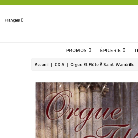
Français
PROMOS
ÉPICERIE
T
Dates Dépassées, Jusqu\'à -70% De Réduction
Découverte De Beaux Produits Au Détour D\'une Bonne Affaire
Sucres & Édulcorants Naturels
Chocolats, Barres & Confiserie
Accueil
CD A
Orgue Et Flûte À Saint-Wandrille
Rupture de stock