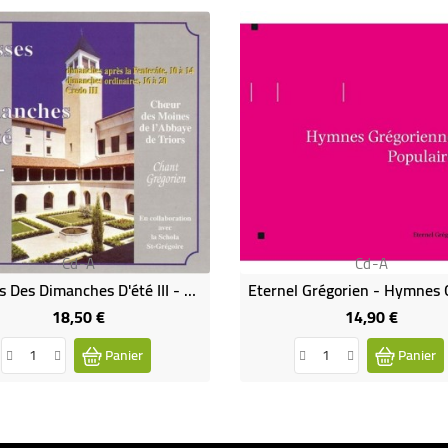
Cd-A
Cd-A
Messes Des Dimanches D'été III - Chant Grégorien (CD)
18,50 €
14,90 €
Prix
Prix
Panier
Panier