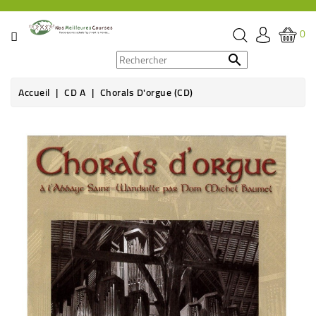
CATÉGORIE
0
PROMOS

Accueil
CD A
Chorals D'orgue (CD)
ÉPICERIE
Rupture de stock
THÉ,
CAFÉ
&
BOISSON
HYGIÈNE
SOINS
SANTÉ
BIEN-
ÊTRE