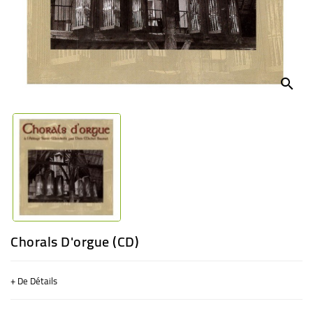
BÉBÉ
CULTUREL
search
Chorals D'orgue (CD)
+ De Détails