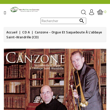
CATÉGORIE
0
PROMOS

Accueil
CD A
Canzone - Orgue Et Saqueboute À L'abbaye
ÉPICERIE
Saint-Wandrille (CD)
THÉ,
CAFÉ
&
BOISSON
HYGIÈNE
SOINS
SANTÉ
BIEN-
ÊTRE