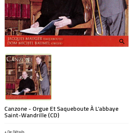
BÉBÉ
CULTUREL
search
Canzone - Orgue Et Saqueboute À L'abbaye
Saint-Wandrille (CD)
+ De Détails