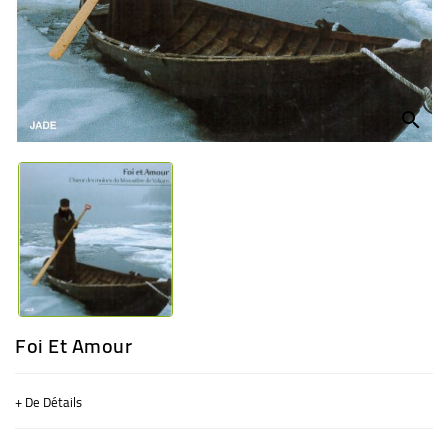
BÉBÉ
CULTUREL
search
Foi Et Amour
+ De Détails