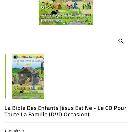
BÉBÉ
CULTUREL
search
La Bible Des Enfants Jésus Est Né - Le CD Pour
Toute La Famille (DVD Occasion)
+ De Détails