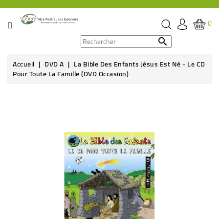
CATÉGORIE
0
PROMOS

Accueil
DVD A
La Bible Des Enfants Jésus Est Né - Le CD
ÉPICERIE
Pour Toute La Famille (DVD Occasion)
THÉ,
CAFÉ
&
BOISSON
HYGIÈNE
SOINS
SANTÉ
BIEN-
ÊTRE