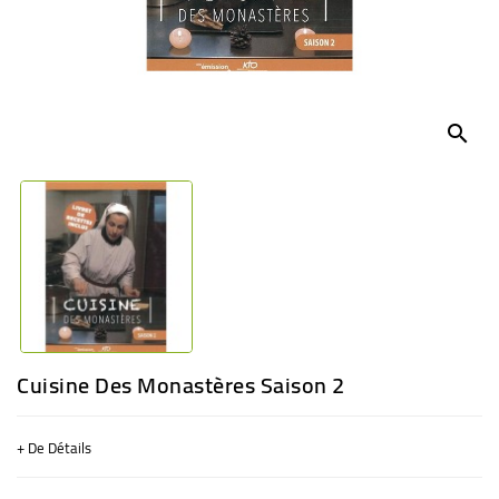
BÉBÉ
CULTUREL
search
Cuisine Des Monastères Saison 2
+ De Détails