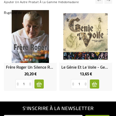
Ajouter Un Autre Produit À La Gamme Hebdomadaire
Rupture de stock
Frère Roger Un Silence Révolutionnaire (DVD Occasion)
Le Génie Et Le Voile - Geneviève Gallois 1888-1962
20,20 €
13,65 €
Prix
Prix
S'INSCRIRE À LA NEWSLETTER