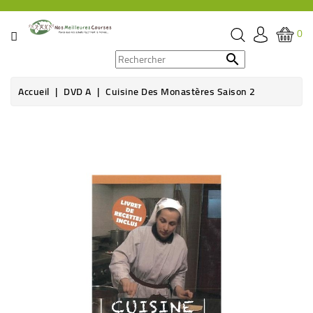
CATÉGORIE
0
PROMOS

Accueil
DVD A
Cuisine Des Monastères Saison 2
ÉPICERIE
THÉ,
CAFÉ
&
BOISSON
HYGIÈNE
SOINS
SANTÉ
BIEN-
ÊTRE