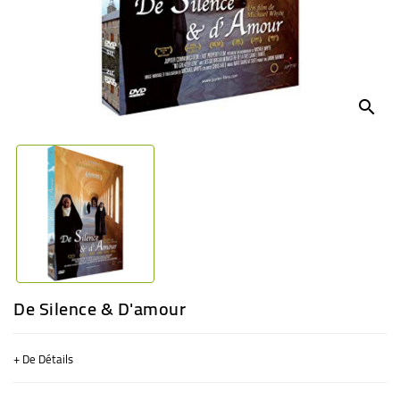
BÉBÉ
CULTUREL
search
De Silence & D'amour
+ De Détails