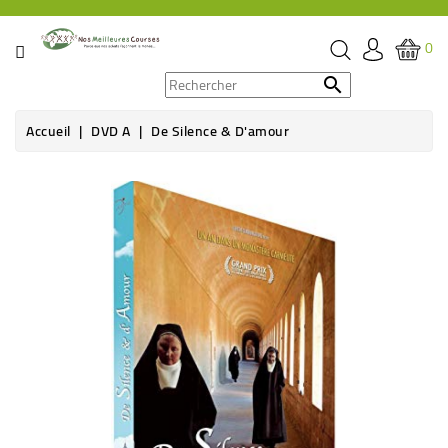
CATÉGORIE
0
PROMOS

Accueil
DVD A
De Silence & D'amour
ÉPICERIE
THÉ,
CAFÉ
&
BOISSON
HYGIÈNE
SOINS
SANTÉ
BIEN-
ÊTRE