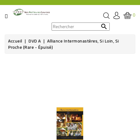
CATÉGORIE
0
PROMOS

Accueil
DVD A
Alliance Intermonastères, Si Loin, Si
ÉPICERIE
Proche (rare - Épuisé)
THÉ,
Rupture de stock
CAFÉ
&
BOISSON
HYGIÈNE
SOINS
SANTÉ
BIEN-
ÊTRE