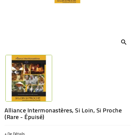
BÉBÉ
CULTUREL
search
Alliance Intermonastères, Si Loin, Si Proche
(rare - Épuisé)
+ De Détails