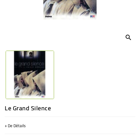
BÉBÉ
CULTUREL
search
Le Grand Silence
+ De Détails