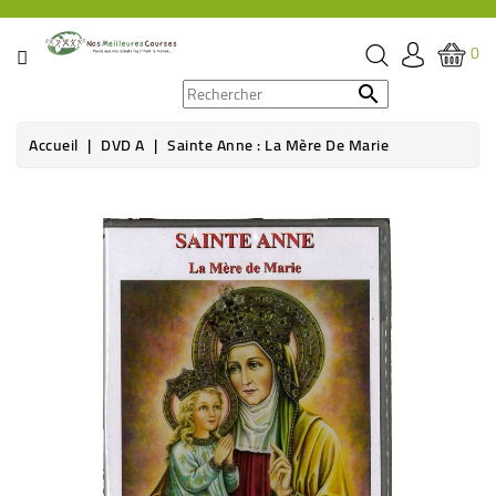
CATÉGORIE
0
PROMOS

Accueil
DVD A
Sainte Anne : La Mère De Marie
ÉPICERIE
Rupture de stock
THÉ,
CAFÉ
&
BOISSON
HYGIÈNE
SOINS
SANTÉ
BIEN-
ÊTRE