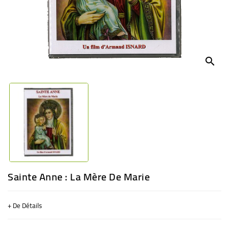
BÉBÉ
CULTUREL
search
Sainte Anne : La Mère De Marie
+ De Détails