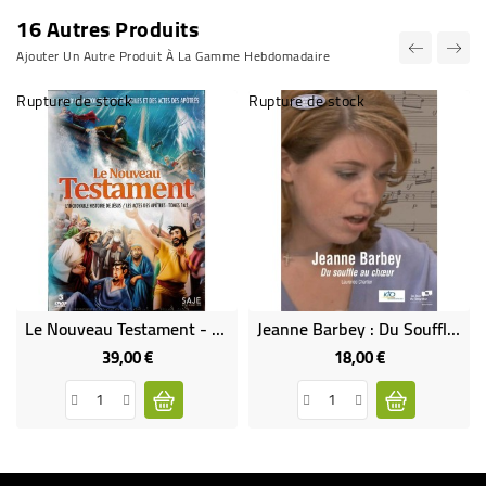
16 Autres Produits
Ajouter Un Autre Produit À La Gamme Hebdomadaire
Rupture de stock
Rupture de stock
Le Nouveau Testament - 3 DVD L'incroyable Histoire De Jésus - Les Actes Des Apôtres Tome 1 Et 2
Jeanne Barbey : Du Souffle Au Coeur (rare Épuisé)
39,00 €
18,00 €
Prix
Prix