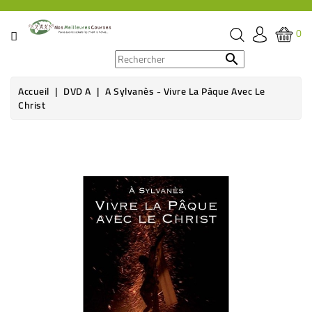
CATÉGORIE
0
PROMOS

Accueil
DVD A
A Sylvanès - Vivre La Pâque Avec Le
ÉPICERIE
Christ
THÉ,
Rupture de stock
CAFÉ
&
BOISSON
HYGIÈNE
SOINS
SANTÉ
BIEN-
ÊTRE