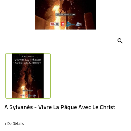
BÉBÉ
CULTUREL
search
A Sylvanès - Vivre La Pâque Avec Le Christ
+ De Détails