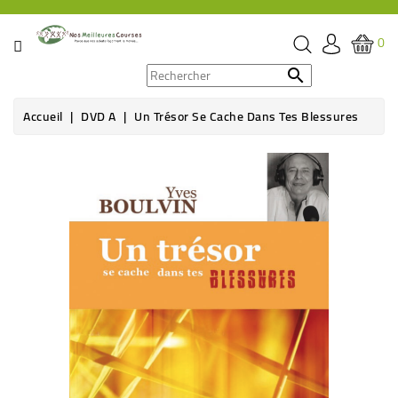
CATÉGORIE
0
PROMOS

Accueil
DVD A
Un Trésor Se Cache Dans Tes Blessures
ÉPICERIE
THÉ,
CAFÉ
&
BOISSON
HYGIÈNE
SOINS
SANTÉ
BIEN-
ÊTRE