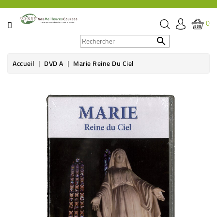
CATÉGORIE
0
PROMOS

Accueil
DVD A
Marie Reine Du Ciel
ÉPICERIE
THÉ,
CAFÉ
&
BOISSON
HYGIÈNE
SOINS
SANTÉ
BIEN-
ÊTRE