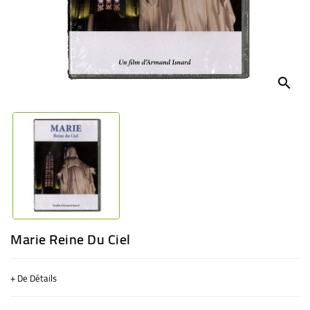
BÉBÉ
CULTUREL
search
Marie Reine Du Ciel
+ De Détails