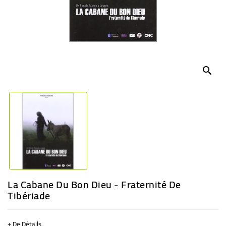
BÉBÉ
CULTUREL
search
La Cabane Du Bon Dieu - Fraternité De
Tibériade
+ De Détails