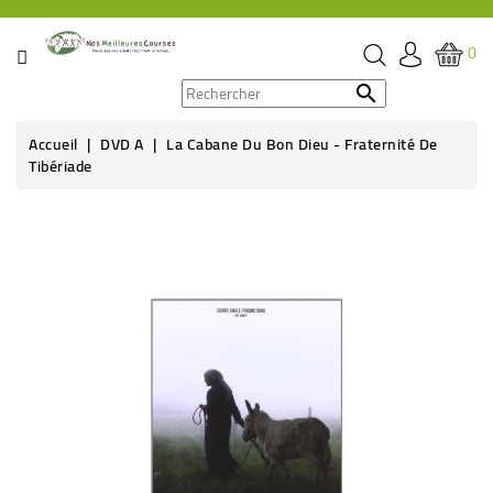
CATÉGORIE
0
PROMOS

Accueil
DVD A
La Cabane Du Bon Dieu - Fraternité De
ÉPICERIE
Tibériade
THÉ,
Rupture de stock
CAFÉ
&
BOISSON
HYGIÈNE
SOINS
SANTÉ
BIEN-
ÊTRE