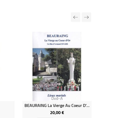
-7,00 €
PRIX RÉDUI
Dvd-A
BEAURAING La Vierge Au Coeur D'Or
20,00 €
Prix