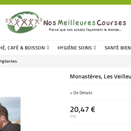
HÉ, CAFÉ & BOISSON
HYGIÈNE SOINS
SANTÉ BIE
Pâtisseries, Moelleux Et Cakes
Sucres En Morceaux, Bûchettes
Barre De Céréales, Pâte D\'amande
Tomates (purée, Coulis, Concentré....)
Levure De Bière Et Germe De Blé
Cotons
Tampo
Shampooin
igilantes.
Monastères, Les Veilleu
+ De Détails
20,47 €
TTC