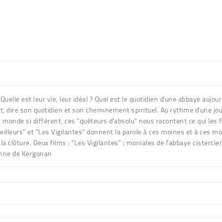
elle est leur vie, leur idéal ? Quel est le quotidien d'une abbaye aujou
dire son quotidien et son cheminement spirituel. Au rythme d'une journé
n monde si différent, ces "quêteurs d'absolu" nous racontent ce qui les fa
illeurs" et "Les Vigilantes" donnent la parole à ces moines et à ces mon
 la clôture. Deux films : "Les Vigilantes" : moniales de l'abbaye ciste
-Anne de Kergonan