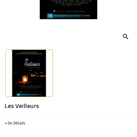
BÉBÉ
CULTUREL
search
Les Veilleurs
+ De Détails