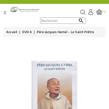
CATÉGORIE
0
PROMOS

Accueil
DVD A
Père Jacques Hamel - Le Saint Prêtre
ÉPICERIE
THÉ,
CAFÉ
&
BOISSON
HYGIÈNE
SOINS
SANTÉ
BIEN-
ÊTRE