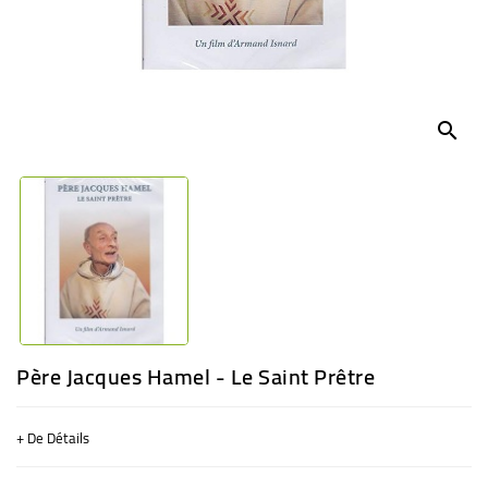
BÉBÉ
CULTUREL
search
Père Jacques Hamel - Le Saint Prêtre
+ De Détails