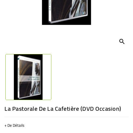
BÉBÉ
CULTUREL
search
La Pastorale De La Cafetière (DVD Occasion)
+ De Détails