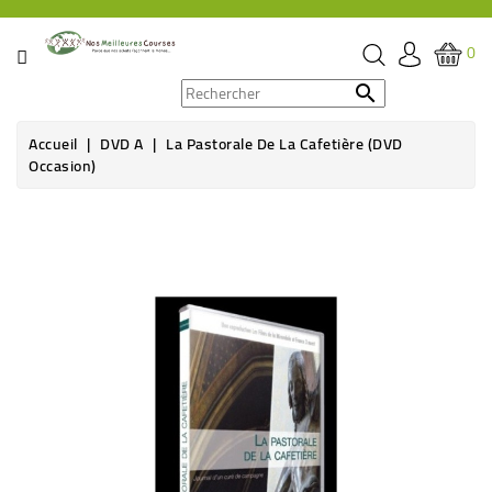
CATÉGORIE
0
PROMOS

Accueil
DVD A
La Pastorale De La Cafetière (DVD
ÉPICERIE
Occasion)
THÉ,
CAFÉ
&
BOISSON
HYGIÈNE
SOINS
SANTÉ
BIEN-
ÊTRE