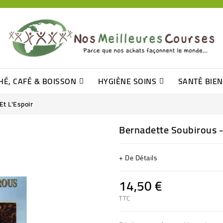
HÉ, CAFÉ & BOISSON
HYGIÈNE SOINS
SANTÉ BIE
Pâtisseries, Moelleux Et Cakes
Sucres En Morceaux, Bûchettes
Barre De Céréales, Pâte D\'amande
Tomates (purée, Coulis, Concentré....)
Levure De Bière Et Germe De Blé
Cotons
Tampo
Shampooin
Et L'Espoir
Bernadette Soubirous -
+ De Détails
14,50 €
TTC