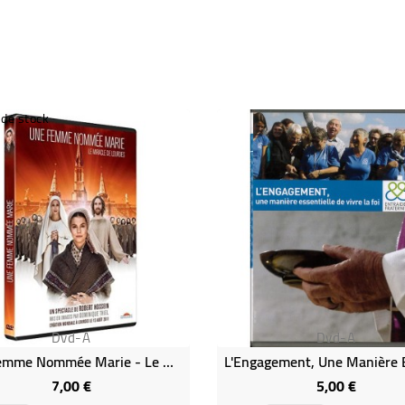
 de stock
Dvd-A
Dvd-A
Une Femme Nommée Marie - Le Miracle De Lourdes
7,00 €
5,00 €
Prix
Prix