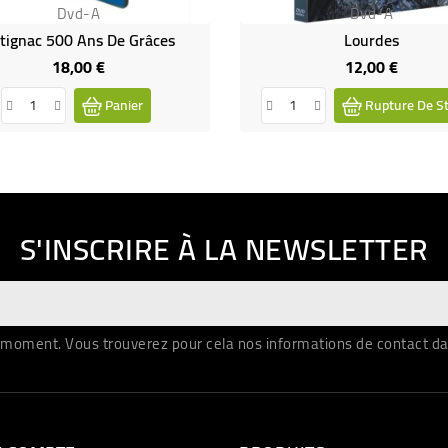
Dvd-A
Dvd-A
tignac 500 Ans De Grâces
Lourdes
18,00 €
12,00 €
Prix
Prix
Panier
Rupture De S
S'INSCRIRE À LA NEWSLETTER
moment. Vous trouverez pour cela nos informations de contact dans 