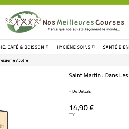
HÉ, CAFÉ & BOISSON
HYGIÈNE SOINS
SANTÉ BIE
Pâtisseries, Moelleux Et Cakes
Sucres En Morceaux, Bûchettes
Barre De Céréales, Pâte D\'amande
Tomates (purée, Coulis, Concentré....)
Levure De Bière Et Germe De Blé
Cotons
Tampo
Shampooin
reizième Apôtre
Saint Martin : Dans Le
+ De Détails
14,90 €
TTC