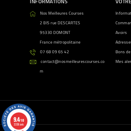
INFORMATIONS
VOTR
Nos Meilleures Courses
Informa
2 BIS rue DESCARTES
Comman
95330 DOMONT
Avoirs
France métropolitaine
Adresse
07 68 09 65 42
Bons de
contact@nosmeilleurescourses.co
Mes ale
m
9.4
/10
3336 avis