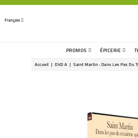
Français
PROMOS
ÉPICERIE
T
Dates Dépassées, Jusqu\'à -70% De Réduction
Découverte De Beaux Produits Au Détour D\'une Bonne Affaire
Sucres & Édulcorants Naturels
Chocolats, Barres & Confiserie
Accueil
DVD A
Saint Martin : Dans Les Pas Du T