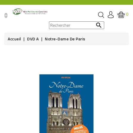
CATÉGORIE
0
PROMOS

Accueil
DVD A
Notre-Dame De Paris
ÉPICERIE
Rupture de stock
THÉ,
CAFÉ
&
BOISSON
HYGIÈNE
SOINS
SANTÉ
BIEN-
ÊTRE