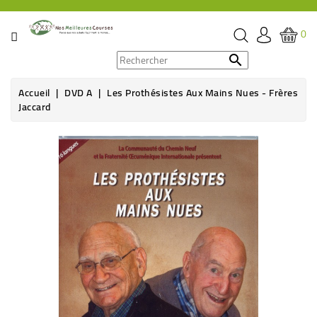
CATÉGORIE
0
PROMOS

Accueil
DVD A
Les Prothésistes Aux Mains Nues - Frères
ÉPICERIE
Jaccard
THÉ,
CAFÉ
&
BOISSON
HYGIÈNE
SOINS
SANTÉ
BIEN-
ÊTRE