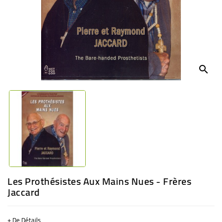
BÉBÉ
CULTUREL
search
Les Prothésistes Aux Mains Nues - Frères
Jaccard
+ De Détails