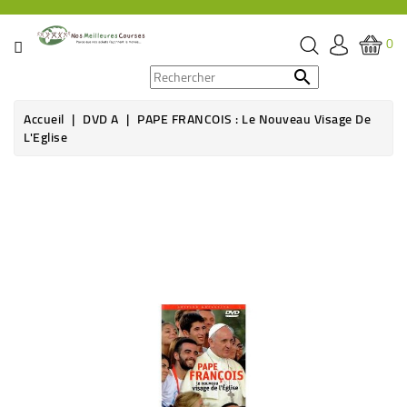
CATÉGORIE
0
PROMOS

Accueil
DVD A
PAPE FRANCOIS : Le Nouveau Visage De
ÉPICERIE
L'Eglise
THÉ,
Rupture de stock
CAFÉ
&
BOISSON
HYGIÈNE
SOINS
SANTÉ
BIEN-
ÊTRE