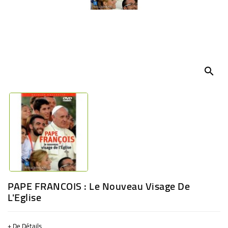
BÉBÉ
CULTUREL
search
PAPE FRANCOIS : Le Nouveau Visage De
L'Eglise
+ De Détails