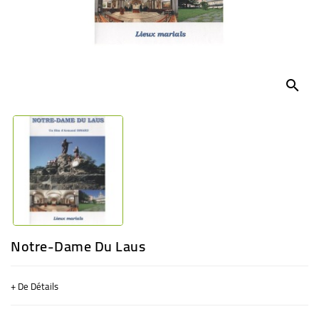
BÉBÉ
CULTUREL
search
Notre-Dame Du Laus
+ De Détails