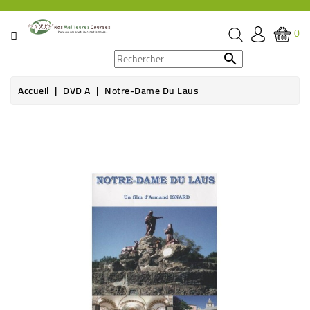
CATÉGORIE
0
PROMOS

Accueil
DVD A
Notre-Dame Du Laus
ÉPICERIE
THÉ,
CAFÉ
&
BOISSON
HYGIÈNE
SOINS
SANTÉ
BIEN-
ÊTRE