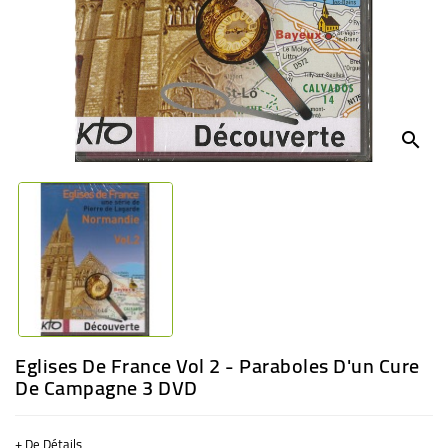
BÉBÉ
CULTUREL
search
Eglises De France Vol 2 - Paraboles D'un Cure
De Campagne 3 DVD
+ De Détails