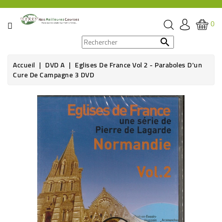
CATÉGORIE
0
PROMOS

Accueil
DVD A
Eglises De France Vol 2 - Paraboles D'un
ÉPICERIE
Cure De Campagne 3 DVD
THÉ,
CAFÉ
&
BOISSON
HYGIÈNE
SOINS
SANTÉ
BIEN-
ÊTRE