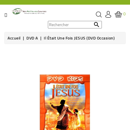
CATÉGORIE
0
PROMOS

Accueil
DVD A
Il Était Une Fois JESUS (DVD Occasion)
ÉPICERIE
Rupture de stock
THÉ,
CAFÉ
&
BOISSON
HYGIÈNE
SOINS
SANTÉ
BIEN-
ÊTRE