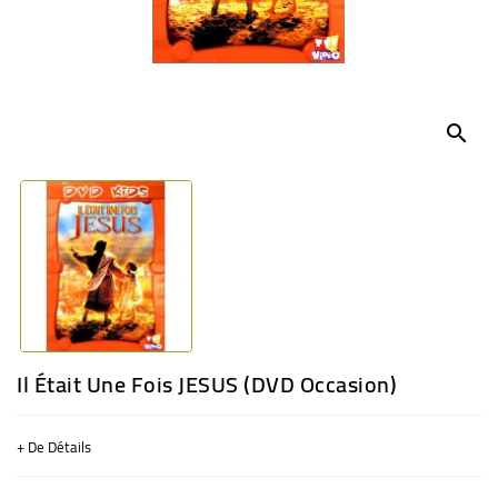
BÉBÉ
CULTUREL
search
Il Était Une Fois JESUS (DVD Occasion)
+ De Détails