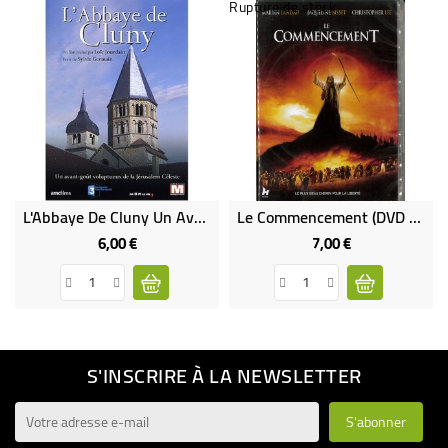
Rupture de stock
L'Abbaye De Cluny Un Avant-Goût Voluptueux De La Jérusalem Céleste (DVD Occasion)
Le Commencement (DVD Occasion)
6,00 €
7,00 €
Prix
Prix
S'INSCRIRE À LA NEWSLETTER