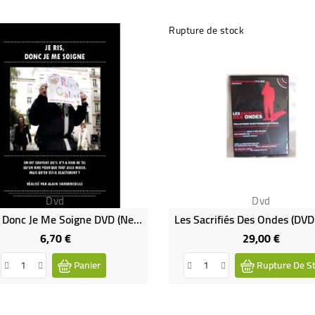
Rupture de stock
Dvd
Dvd
Je RIS, Donc Je Me Soigne DVD (neuf)
6,70 €
29,00 €
Prix
Prix
Panier
Rupture De S