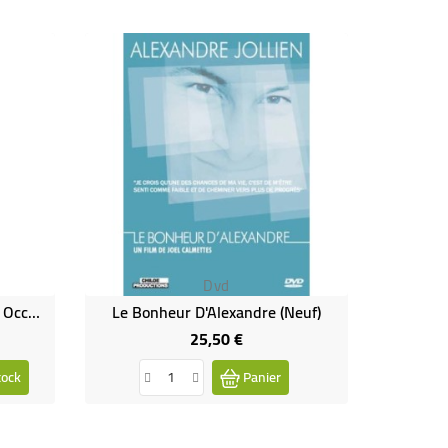
Dvd
Les Sacrifiés Des Ondes (DVD Occasion)
Le Bonheur D'Alexandre (neuf)
25,50 €
Prix
tock
Panier