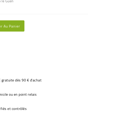
o le Guen
er Au Panier
€ gratuite dès 90 € d'achat
icile ou en point relais
fiés et contrôlés