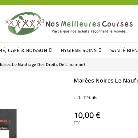
HÉ, CAFÉ & BOISSON
HYGIÈNE SOINS
SANTÉ BIE
Pâtisseries, Moelleux Et Cakes
Sucres En Morceaux, Bûchettes
Barre De Céréales, Pâte D\'amande
Tomates (purée, Coulis, Concentré....)
Levure De Bière Et Germe De Blé
Cotons
Tampo
Shampooin
oires Le Naufrage Des Droits De L'homme?
Marées Noires Le Nauf
+ De Détails
10,00 €
TTC