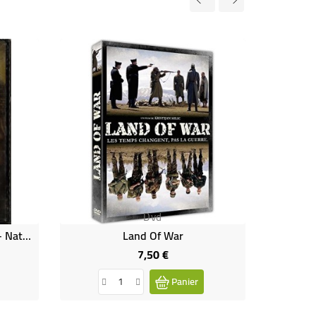
Dvd
L'oeuvre Perdue De Léonard - National Géographic (neuf)
Land Of War
7,50 €
Prix
Panier