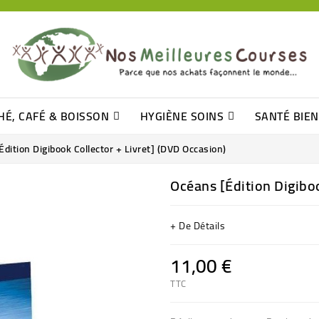
HÉ, CAFÉ & BOISSON
HYGIÈNE SOINS
SANTÉ BIE
Pâtisseries, Moelleux Et Cakes
Sucres En Morceaux, Bûchettes
Barre De Céréales, Pâte D\'amande
Tomates (purée, Coulis, Concentré....)
Levure De Bière Et Germe De Blé
Cotons
Tampo
Shampooin
dition Digibook Collector + Livret] (DVD Occasion)
Océans [Édition Digiboo
+ De Détails
11,00 €
TTC