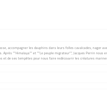
asse, accompagner les dauphins dans leurs folles cavalcades, nager avec
ns. Après ""Himalaya"" et ""Le peuple migrateur"", Jacques Perrin nous 
ns et de ses tempêtes pour nous faire redécouvrir les créatures marin