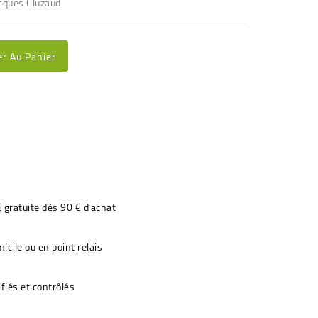
acques Cluzaud
er Au Panier
€ gratuite dès 90 € d'achat
icile ou en point relais
fiés et contrôlés