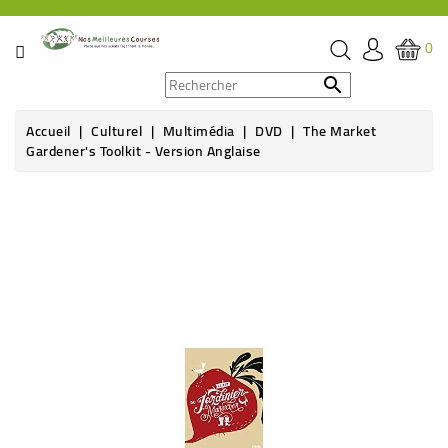
CATÉGORIE
0
PROMOS

Accueil
Culturel
Multimédia
DVD
The Market
ÉPICERIE
Gardener's Toolkit - Version Anglaise
THÉ,
CAFÉ
&
BOISSON
HYGIÈNE
SOINS
SANTÉ
BIEN-
ÊTRE