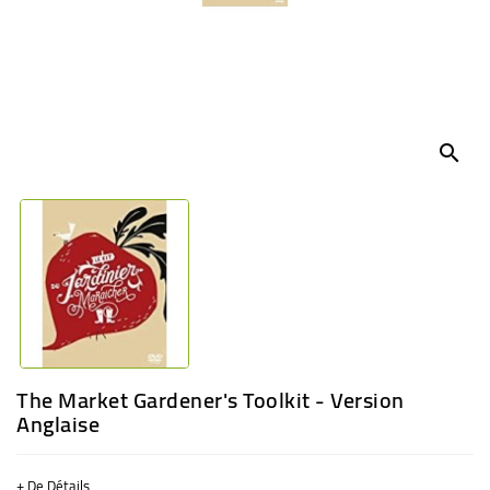
BÉBÉ
CULTUREL
search
The Market Gardener's Toolkit - Version
Anglaise
+ De Détails