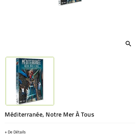
BÉBÉ
CULTUREL
search
Méditerranée, Notre Mer À Tous
+ De Détails