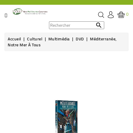
CATÉGORIE
0
PROMOS

Accueil
Culturel
Multimédia
DVD
Méditerranée,
ÉPICERIE
Notre Mer À Tous
THÉ,
CAFÉ
&
BOISSON
HYGIÈNE
SOINS
SANTÉ
BIEN-
ÊTRE