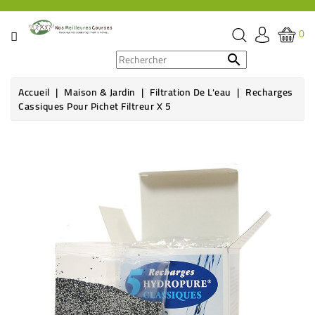
CATÉGORIE
0
PROMOS

Accueil
Maison & Jardin
Filtration De L'eau
Recharges
ÉPICERIE
Cassiques Pour Pichet Filtreur X 5
THÉ,
CAFÉ
&
BOISSON
HYGIÈNE
SOINS
SANTÉ
BIEN-
ÊTRE