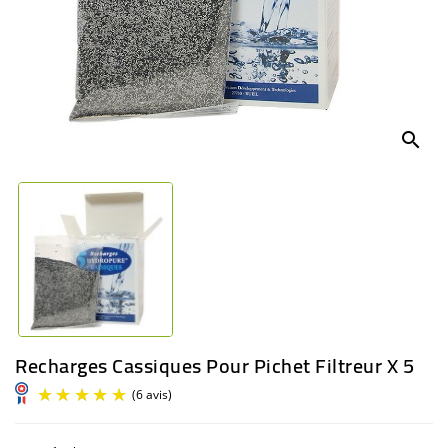
BÉBÉ
CULTUREL
search
Recharges Cassiques Pour Pichet Filtreur X 5