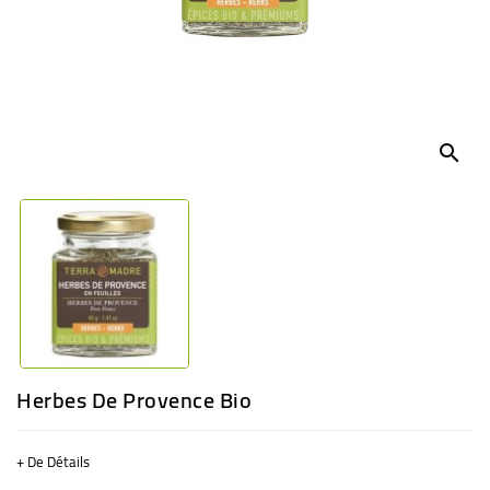
BÉBÉ
CULTUREL
search
Herbes De Provence Bio
+ De Détails