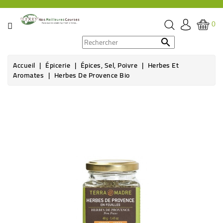
CATÉGORIE
0
PROMOS

Accueil
Épicerie
Épices, Sel, Poivre
Herbes Et
ÉPICERIE
Aromates
Herbes De Provence Bio
THÉ,
CAFÉ
&
BOISSON
HYGIÈNE
SOINS
SANTÉ
BIEN-
ÊTRE