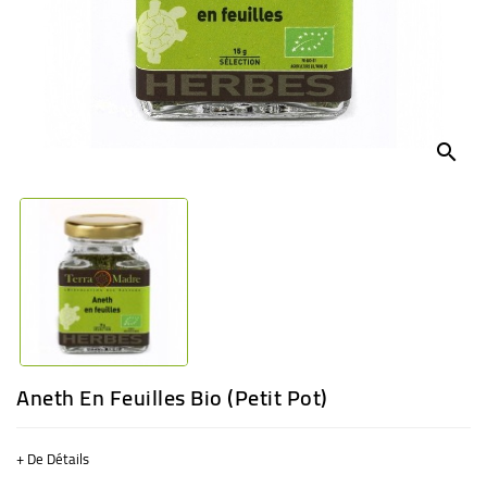
BÉBÉ
CULTUREL
search
Aneth En Feuilles Bio (petit Pot)
+ De Détails