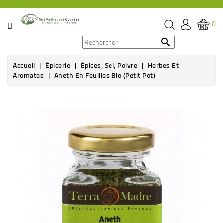
CATÉGORIE
0
PROMOS

Accueil
Épicerie
Épices, Sel, Poivre
Herbes Et
ÉPICERIE
Aromates
Aneth En Feuilles Bio (petit Pot)
THÉ,
CAFÉ
&
BOISSON
HYGIÈNE
SOINS
SANTÉ
BIEN-
ÊTRE