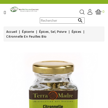
CATÉGORIE
0
PROMOS

Accueil
Épicerie
Épices, Sel, Poivre
Épices
ÉPICERIE
Citronnelle En Feuilles Bio
THÉ,
CAFÉ
&
BOISSON
HYGIÈNE
SOINS
SANTÉ
BIEN-
ÊTRE