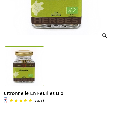
BÉBÉ
CULTUREL
search
Citronnelle En Feuilles Bio