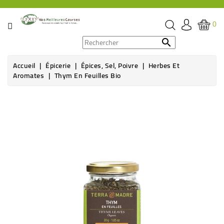
CATÉGORIE
0
PROMOS

Accueil
Épicerie
Épices, Sel, Poivre
Herbes Et
ÉPICERIE
Aromates
Thym En Feuilles Bio
THÉ,
CAFÉ
&
BOISSON
HYGIÈNE
SOINS
SANTÉ
BIEN-
ÊTRE