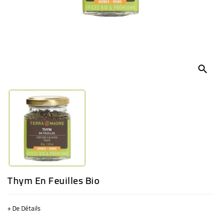
BÉBÉ
CULTUREL
search
Thym En Feuilles Bio
+ De Détails